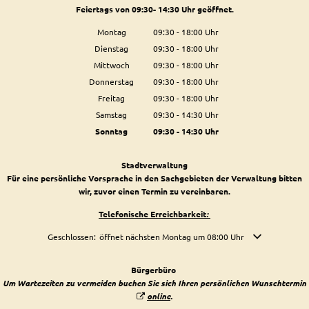
Feiertags von 09:30- 14:30 Uhr geöffnet.
Montag
09:30
-
18:00
Uhr
Von 09:30 bis 18:00 Uhr
Dienstag
09:30
-
18:00
Uhr
Von 09:30 bis 18:00 Uhr
Mittwoch
09:30
-
18:00
Uhr
Von 09:30 bis 18:00 Uhr
Donnerstag
09:30
-
18:00
Uhr
Von 09:30 bis 18:00 Uhr
Freitag
09:30
-
18:00
Uhr
Von 09:30 bis 18:00 Uhr
Samstag
09:30
-
14:30
Uhr
Von 09:30 bis 14:30 Uhr
Sonntag
09:30
-
14:30
Uhr
Von 09:30 bis 14:30 Uhr
Stadtverwaltung
Für eine persönliche Vorsprache in den Sachgebieten der Verwaltung bitten
wir, zuvor einen Termin zu vereinbaren.
Telefonische Erreichbarkeit
:
Klicken, um weitere Öffnungs- oder Schließzeiten auszublenden
Geschlossen:
öffnet nächsten Montag um 08:00 Uhr
Bürgerbüro
Um Wartezeiten zu vermeiden buchen Sie sich Ihren persönlichen Wunschtermin
online
.