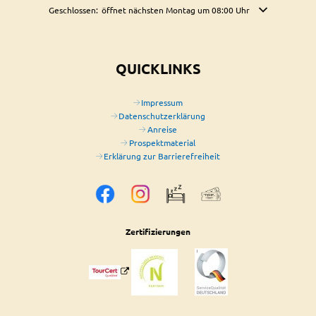
Klicken, um weitere Öffnungs- oder Schließzeiten auszublenden
Geschlossen:
öffnet nächsten Montag um 08:00 Uhr
QUICKLINKS
Impressum
Datenschutzerklärung
Anreise
Prospektmaterial
Erklärung zur Barrierefreiheit
Zertifizierungen