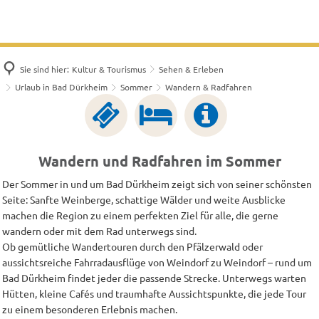
Sie sind hier:
Kultur & Tourismus
Sehen & Erleben
Urlaub in Bad Dürkheim
Sommer
Wandern & Radfahren
Wandern
Wandern und Radfahren im Sommer
&
Der Sommer in und um Bad Dürkheim zeigt sich von seiner schönsten
Radfahren
Seite: Sanfte Weinberge, schattige Wälder und weite Ausblicke
machen die Region zu einem perfekten Ziel für alle, die gerne
im
wandern oder mit dem Rad unterwegs sind.
Sommer
Ob gemütliche Wandertouren durch den Pfälzerwald oder
aussichtsreiche Fahrradausflüge von Weindorf zu Weindorf – rund um
Bad Dürkheim findet jeder die passende Strecke. Unterwegs warten
Hütten, kleine Cafés und traumhafte Aussichtspunkte, die jede Tour
zu einem besonderen Erlebnis machen.