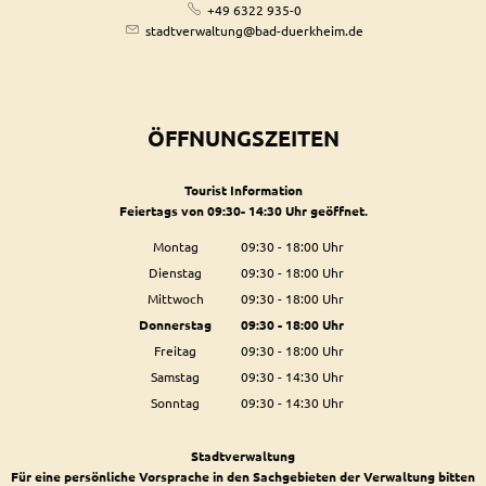
+49 6322 935-0
stadtverwaltung@bad-duerkheim.de
ÖFFNUNGSZEITEN
Tourist Information
Feiertags von 09:30- 14:30 Uhr geöffnet.
Montag
09:30
-
18:00
Uhr
Von 09:30 bis 18:00 Uhr
Dienstag
09:30
-
18:00
Uhr
Von 09:30 bis 18:00 Uhr
Mittwoch
09:30
-
18:00
Uhr
Von 09:30 bis 18:00 Uhr
Donnerstag
09:30
-
18:00
Uhr
Von 09:30 bis 18:00 Uhr
Freitag
09:30
-
18:00
Uhr
Von 09:30 bis 18:00 Uhr
Samstag
09:30
-
14:30
Uhr
Von 09:30 bis 14:30 Uhr
Sonntag
09:30
-
14:30
Uhr
Von 09:30 bis 14:30 Uhr
Stadtverwaltung
Für eine persönliche Vorsprache in den Sachgebieten der Verwaltung bitten