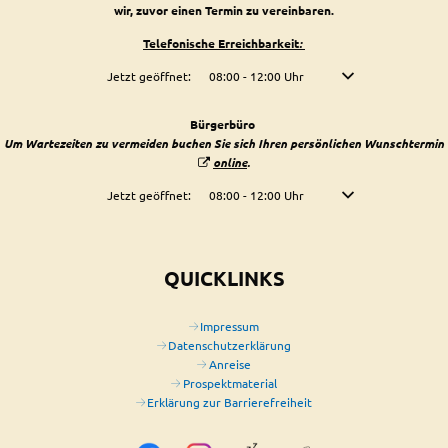
wir, zuvor einen Termin zu vereinbaren.
Telefonische Erreichbarkeit
:
Klicken, um weitere Öffnungs- oder Schließzeiten auszublenden
Jetzt geöffnet:
08:00
-
12:00
Uhr
Von 08:00 bis 12:00 U
Bürgerbüro
Um Wartezeiten zu vermeiden buchen Sie sich Ihren persönlichen Wunschtermin
online
.
Klicken, um weitere Öffnungs- oder Schließzeiten auszublenden
Jetzt geöffnet:
08:00
-
12:00
Uhr
Von 08:00 bis 12:00 U
QUICKLINKS
Impressum
Datenschutzerklärung
Anreise
Prospektmaterial
Erklärung zur Barrierefreiheit