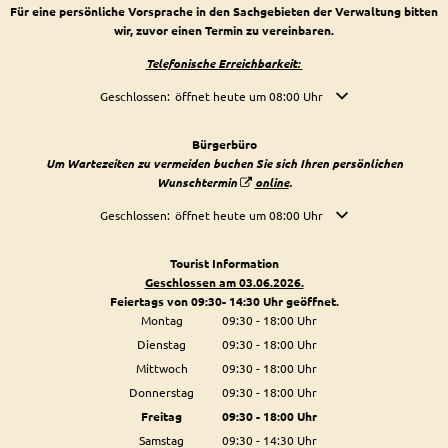
Für eine persönliche Vorsprache in den Sachgebieten der Verwaltung bitten
wir, zuvor einen Termin zu vereinbaren.
Telefonische Erreichbarkeit:
Klicken, um weitere Öffnungs- oder Schließzeiten auszublende
Geschlossen:
öffnet heute um 08:00 Uhr
Bürgerbüro
Um Wartezeiten zu vermeiden buchen Sie sich Ihren persönlichen
Wunschtermin
online
.
Klicken, um weitere Öffnungs- oder Schließzeiten auszublende
Geschlossen:
öffnet heute um 08:00 Uhr
Tourist Information
Geschlossen am 03.06.2026.
Feiertags von 09:30- 14:30 Uhr geöffnet.
Montag
09:30
-
18:00
Uhr
Von 09:30 bis 18:00 Uhr
Dienstag
09:30
-
18:00
Uhr
Von 09:30 bis 18:00 Uhr
Mittwoch
09:30
-
18:00
Uhr
Von 09:30 bis 18:00 Uhr
Donnerstag
09:30
-
18:00
Uhr
Von 09:30 bis 18:00 Uhr
Freitag
09:30
-
18:00
Uhr
Von 09:30 bis 18:00 Uhr
Samstag
09:30
-
14:30
Uhr