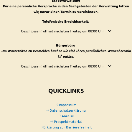
Stadtverwaltung
Für eine persönliche Vorsprache in den Sachgebieten der Verwaltung bitten
wir, zuvor einen Termin zu vereinbaren.
Telefonische Erreichbarkeit
:
Klicken, um weitere Öffnungs- oder Schließzeiten auszublenden
Geschlossen:
öffnet nächsten Freitag um 08:00 Uhr
Bürgerbüro
Um Wartezeiten zu vermeiden buchen Sie sich Ihren persönlichen Wunschtermin
online
.
Klicken, um weitere Öffnungs- oder Schließzeiten auszublenden
Geschlossen:
öffnet nächsten Freitag um 08:00 Uhr
QUICKLINKS
Impressum
Datenschutzerklärung
Anreise
Prospektmaterial
Erklärung zur Barrierefreiheit