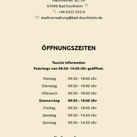
Mannheimer Str. 24
67098
Bad Dürkheim
+49 6322 935-0
stadtverwaltung@bad-duerkheim.de
ÖFFNUNGSZEITEN
Tourist Information
Feiertags von 09:30- 14:30 Uhr geöffnet.
Montag
09:30
-
18:00
Uhr
Von 09:30 bis 18:00 Uhr
Dienstag
09:30
-
18:00
Uhr
Von 09:30 bis 18:00 Uhr
Mittwoch
09:30
-
18:00
Uhr
Von 09:30 bis 18:00 Uhr
Donnerstag
09:30
-
18:00
Uhr
Von 09:30 bis 18:00 Uhr
Freitag
09:30
-
18:00
Uhr
Von 09:30 bis 18:00 Uhr
Samstag
09:30
-
14:30
Uhr
Von 09:30 bis 14:30 Uhr
Sonntag
09:30
-
14:30
Uhr
Von 09:30 bis 14:30 Uhr