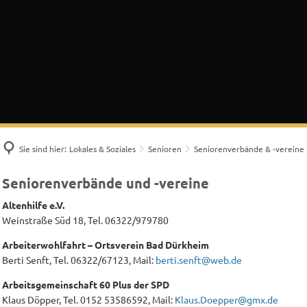
Sie sind hier:
Lokales & Soziales
Senioren
Seniorenverbände & -vereine
Seniorenverbände
Seniorenverbände und -vereine
&
Altenhilfe e.V.
-
Weinstraße Süd 18, Tel. 06322/979780
vereine
Arbeiterwohlfahrt – Ortsverein Bad Dürkheim
Berti Senft, Tel. 06322/67123, Mail:
berti.senft@web.de
Arbeitsgemeinschaft 60 Plus der SPD
Klaus Döpper, Tel. 0152 53586592, Mail:
Klaus.Doepper@gmx.de