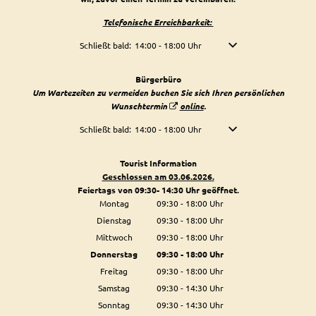
Telefonische Erreichbarkeit:
Klicken, um weitere Öffnungs- oder Schließzeiten auszublen
Schließt bald:
14:00
-
18:00
Uhr
Von 14:00 bis 18:00 Uhr
Bürgerbüro
Um Wartezeiten zu vermeiden buchen Sie sich Ihren persönlichen
Wunschtermin
online
.
Klicken, um weitere Öffnungs- oder Schließzeiten auszublen
Schließt bald:
14:00
-
18:00
Uhr
Von 14:00 bis 18:00 Uhr
Tourist Information
Geschlossen am 03.06.2026.
Feiertags von 09:30- 14:30 Uhr geöffnet.
Montag
09:30
-
18:00
Uhr
Von 09:30 bis 18:00 Uhr
Dienstag
09:30
-
18:00
Uhr
Von 09:30 bis 18:00 Uhr
Mittwoch
09:30
-
18:00
Uhr
Von 09:30 bis 18:00 Uhr
Donnerstag
09:30
-
18:00
Uhr
Von 09:30 bis 18:00 Uhr
Freitag
09:30
-
18:00
Uhr
Von 09:30 bis 18:00 Uhr
Samstag
09:30
-
14:30
Uhr
Von 09:30 bis 14:30 Uhr
Sonntag
09:30
-
14:30
Uhr