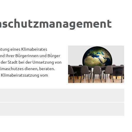
maschutzmanagement
chtung eines Klimabeirates
nt
 und ihrer Bürgerinnen und Bürger
 der Stadt bei der Umsetzung von
imaschutzes dienen, beraten.
e Klimabeiratssatzung vom