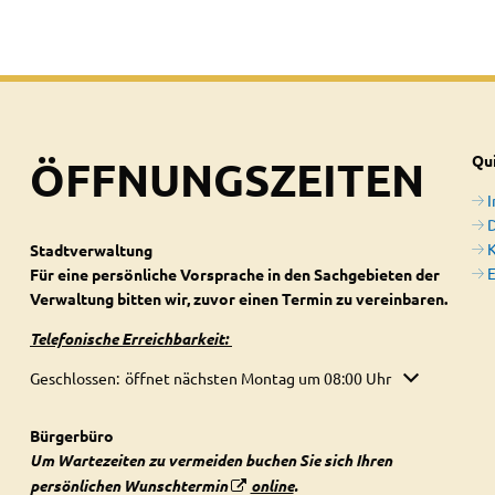
ÖFFNUNGSZEITEN
Qui
D
Stadtverwaltung
E
Für eine persönliche Vorsprache in den Sachgebieten der
Verwaltung bitten wir, zuvor einen Termin zu vereinbaren.
Telefonische Erreichbarkeit:
Klicken, um weitere Öffnungs- oder Schließzeiten auszublenden
Geschlossen:
öffnet nächsten Montag um 08:00 Uhr
Bürgerbüro
Um Wartezeiten zu vermeiden buchen Sie sich Ihren
persönlichen Wunschtermin
online
.