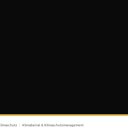
 & Bürgerservice
Lokales & Soziales
K
limaschutz
Klimabeirat & Klimaschutzmanagement