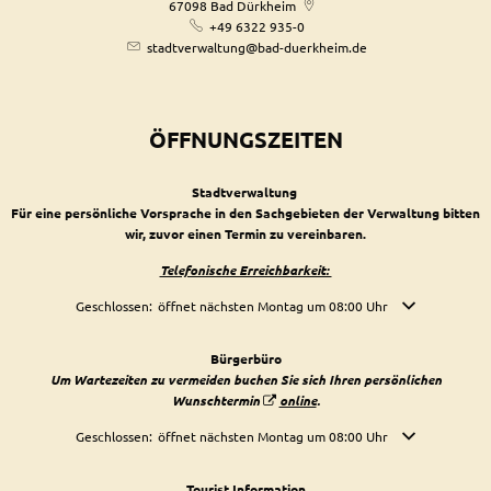
67098
Bad Dürkheim
+49 6322 935-0
stadtverwaltung@bad-duerkheim.de
ÖFFNUNGSZEITEN
Stadtverwaltung
Für eine persönliche Vorsprache in den Sachgebieten der Verwaltung bitten
wir, zuvor einen Termin zu vereinbaren.
Telefonische Erreichbarkeit:
Klicken, um weitere Öffnungs- oder Schließzeiten auszublenden
Geschlossen:
öffnet nächsten Montag um 08:00 Uhr
Bürgerbüro
Um Wartezeiten zu vermeiden buchen Sie sich Ihren persönlichen
Wunschtermin
online
.
Klicken, um weitere Öffnungs- oder Schließzeiten auszublenden
Geschlossen:
öffnet nächsten Montag um 08:00 Uhr
Tourist Information