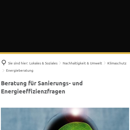
Sie sind hier:
Lokales & Soziales
Nachhaltigkeit & Umwelt
Klimaschutz
Energieberatung
Energieberatung
Beratung für Sanierungs- und
Energieeffizienzfragen