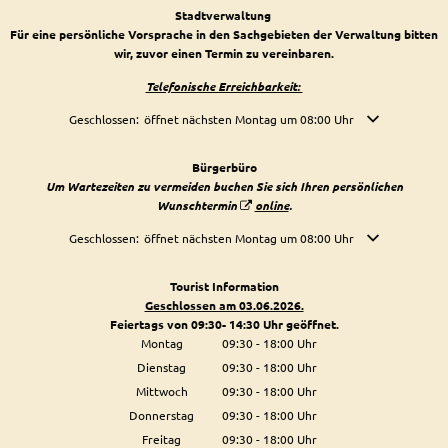
Stadtverwaltung
Für eine persönliche Vorsprache in den Sachgebieten der Verwaltung bitten
wir, zuvor einen Termin zu vereinbaren.
Telefonische Erreichbarkeit:
Klicken, um weitere Öffnungs- oder Schließzeiten auszublenden
Geschlossen:
öffnet nächsten Montag um 08:00 Uhr
Bürgerbüro
Um Wartezeiten zu vermeiden buchen Sie sich Ihren persönlichen
Wunschtermin
online
.
Klicken, um weitere Öffnungs- oder Schließzeiten auszublenden
Geschlossen:
öffnet nächsten Montag um 08:00 Uhr
Tourist Information
Geschlossen am 03.06.2026.
Feiertags von 09:30- 14:30 Uhr geöffnet.
Montag
09:30
-
18:00
Uhr
Von 09:30 bis 18:00 Uhr
Dienstag
09:30
-
18:00
Uhr
Von 09:30 bis 18:00 Uhr
Mittwoch
09:30
-
18:00
Uhr
Von 09:30 bis 18:00 Uhr
Donnerstag
09:30
-
18:00
Uhr
Von 09:30 bis 18:00 Uhr
Freitag
09:30
-
18:00
Uhr