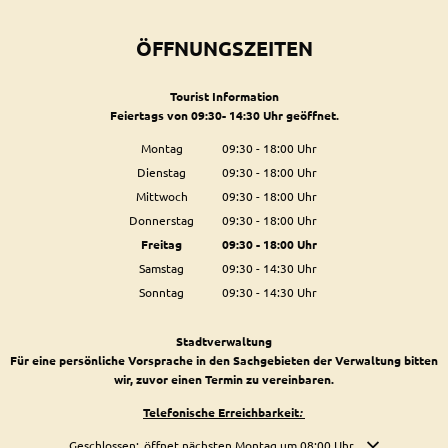
ÖFFNUNGSZEITEN
Tourist Information
Feiertags von 09:30- 14:30 Uhr geöffnet.
Montag
09:30
-
18:00
Uhr
Von 09:30 bis 18:00 Uhr
Dienstag
09:30
-
18:00
Uhr
Von 09:30 bis 18:00 Uhr
Mittwoch
09:30
-
18:00
Uhr
Von 09:30 bis 18:00 Uhr
Donnerstag
09:30
-
18:00
Uhr
Von 09:30 bis 18:00 Uhr
Freitag
09:30
-
18:00
Uhr
Von 09:30 bis 18:00 Uhr
Samstag
09:30
-
14:30
Uhr
Von 09:30 bis 14:30 Uhr
Sonntag
09:30
-
14:30
Uhr
Von 09:30 bis 14:30 Uhr
Stadtverwaltung
Für eine persönliche Vorsprache in den Sachgebieten der Verwaltung bitten
wir, zuvor einen Termin zu vereinbaren.
Telefonische Erreichbarkeit
:
Klicken, um weitere Öffnungs- oder Schließzeiten auszublenden
Geschlossen:
öffnet nächsten Montag um 08:00 Uhr