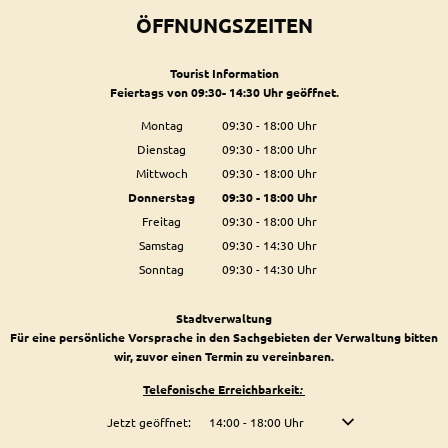
ÖFFNUNGSZEITEN
Tourist Information
Feiertags von 09:30- 14:30 Uhr geöffnet.
Montag
09:30
-
18:00
Uhr
Von 09:30 bis 18:00 Uhr
Dienstag
09:30
-
18:00
Uhr
Von 09:30 bis 18:00 Uhr
Mittwoch
09:30
-
18:00
Uhr
Von 09:30 bis 18:00 Uhr
Donnerstag
09:30
-
18:00
Uhr
Von 09:30 bis 18:00 Uhr
Freitag
09:30
-
18:00
Uhr
Von 09:30 bis 18:00 Uhr
Samstag
09:30
-
14:30
Uhr
Von 09:30 bis 14:30 Uhr
Sonntag
09:30
-
14:30
Uhr
Von 09:30 bis 14:30 Uhr
Stadtverwaltung
Für eine persönliche Vorsprache in den Sachgebieten der Verwaltung bitten
wir, zuvor einen Termin zu vereinbaren.
Telefonische Erreichbarkeit
:
Klicken, um weitere Öffnungs- oder Schließzeiten auszublenden
Jetzt geöffnet:
14:00
-
18:00
Uhr
Von 14:00 bis 18:00 U