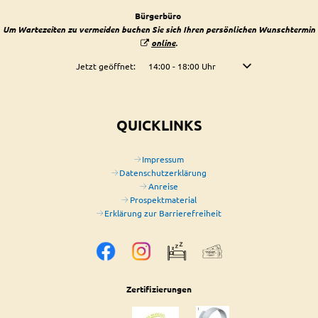
Bürgerbüro
Um Wartezeiten zu vermeiden buchen Sie sich Ihren persönlichen Wunschtermin
online
.
Klicken, um weitere Öffnungs- oder Schließzeiten auszublenden
Jetzt geöffnet:
14:00
-
18:00
Uhr
Von 14:00 bis 18:00 U
QUICKLINKS
Impressum
Datenschutzerklärung
Anreise
Prospektmaterial
Erklärung zur Barrierefreiheit
Zertifizierungen