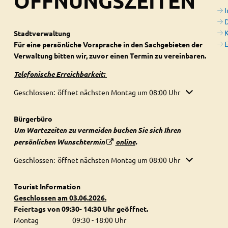
ÖFFNUNGSZEITEN
D
Stadtverwaltung
E
Für eine persönliche Vorsprache in den Sachgebieten der
Verwaltung bitten wir, zuvor einen Termin zu vereinbaren.
Telefonische Erreichbarkeit:
Klicken, um weitere Öffnungs- oder Schließzeiten auszublenden
Geschlossen:
öffnet nächsten Montag um 08:00 Uhr
Bürgerbüro
Um Wartezeiten zu vermeiden buchen Sie sich Ihren
persönlichen Wunschtermin
online
.
Klicken, um weitere Öffnungs- oder Schließzeiten auszublenden
Geschlossen:
öffnet nächsten Montag um 08:00 Uhr
Tourist Information
Geschlossen am 03.06.2026.
Feiertags von 09:30- 14:30 Uhr geöffnet.
Montag
09:30
-
18:00
Uhr