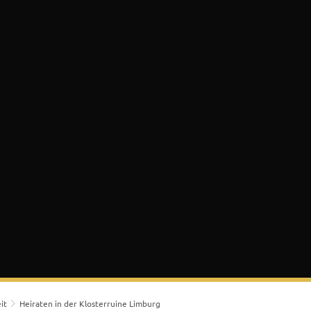
 & Bürgerservice
Lokales & Soziales
K
it
Heiraten in der Klosterruine Limburg