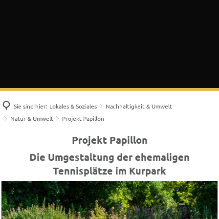
Sie sind hier:
Lokales & Soziales
Nachhaltigkeit & Umwelt
Natur & Umwelt
Projekt Papillon
Projekt
Projekt Papillon
Papillon
Die Umgestaltung der ehemaligen
Tennisplätze im Kurpark