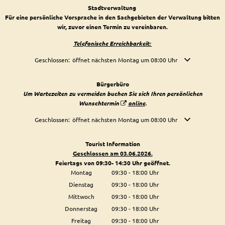
Stadtverwaltung
Für eine persönliche Vorsprache in den Sachgebieten der Verwaltung bitten
wir, zuvor einen Termin zu vereinbaren.
Telefonische Erreichbarkeit:
Klicken, um weitere Öffnungs- oder Schließzeiten auszublenden
Geschlossen:
öffnet nächsten Montag um 08:00 Uhr
Bürgerbüro
Um Wartezeiten zu vermeiden buchen Sie sich Ihren persönlichen
Wunschtermin
online
.
Klicken, um weitere Öffnungs- oder Schließzeiten auszublenden
Geschlossen:
öffnet nächsten Montag um 08:00 Uhr
Tourist Information
Geschlossen am 03.06.2026.
Feiertags von 09:30- 14:30 Uhr geöffnet.
Montag
09:30
-
18:00
Uhr
Von 09:30 bis 18:00 Uhr
Dienstag
09:30
-
18:00
Uhr
Von 09:30 bis 18:00 Uhr
Mittwoch
09:30
-
18:00
Uhr
Von 09:30 bis 18:00 Uhr
Donnerstag
09:30
-
18:00
Uhr
Von 09:30 bis 18:00 Uhr
Freitag
09:30
-
18:00
Uhr