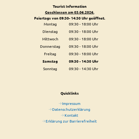
Tourist Information
Geschlossen am 03.06.2026.
Feiertags von 09:30- 14:30 Uhr geöffnet.
Montag
09:30
-
18:00
Uhr
Von 09:30 bis 18:00 Uhr
Dienstag
09:30
-
18:00
Uhr
Von 09:30 bis 18:00 Uhr
Mittwoch
09:30
-
18:00
Uhr
Von 09:30 bis 18:00 Uhr
Donnerstag
09:30
-
18:00
Uhr
Von 09:30 bis 18:00 Uhr
Freitag
09:30
-
18:00
Uhr
Von 09:30 bis 18:00 Uhr
Samstag
09:30
-
14:30
Uhr
Von 09:30 bis 14:30 Uhr
Sonntag
09:30
-
14:30
Uhr
Von 09:30 bis 14:30 Uhr
Quicklinks
Impressum
Datenschutzerklärung
Kontakt
Erklärung zur Barrierefreiheit