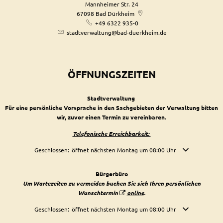
Mannheimer Str. 24
67098
Bad Dürkheim
+49 6322 935-0
stadtverwaltung@bad-duerkheim.de
ÖFFNUNGSZEITEN
Stadtverwaltung
Für eine persönliche Vorsprache in den Sachgebieten der Verwaltung bitten
wir, zuvor einen Termin zu vereinbaren.
Telefonische Erreichbarkeit:
Klicken, um weitere Öffnungs- oder Schließzeiten auszublenden
Geschlossen:
öffnet nächsten Montag um 08:00 Uhr
Bürgerbüro
Um Wartezeiten zu vermeiden buchen Sie sich Ihren persönlichen
Wunschtermin
online
.
Klicken, um weitere Öffnungs- oder Schließzeiten auszublenden
Geschlossen:
öffnet nächsten Montag um 08:00 Uhr