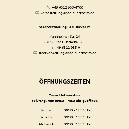
+49 6322 935-4700
veranstaltung@bad-duerkheim.de
Stadtverwaltung Bad Dürkheim
Mannheimer Str. 24
67098
Bad Dürkheim
+49 6322 935-0
stadtverwaltung@bad-duerkheim.de
ÖFFNUNGSZEITEN
Tourist Information
Feiertags von 09:30- 14:30 Uhr geöffnet.
Montag
09:30
-
18:00
Uhr
Von 09:30 bis 18:00 Uhr
Dienstag
09:30
-
18:00
Uhr
Von 09:30 bis 18:00 Uhr
Mittwoch
09:30
-
18:00
Uhr