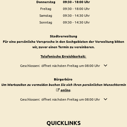
Von 09:30 bis 18:00 Uhr
Donnerstag
09:30
-
18:00
Uhr
Von 09:30 bis 18:00 Uhr
Freitag
09:30
-
18:00
Uhr
Von 09:30 bis 18:00 Uhr
Samstag
09:30
-
14:30
Uhr
Von 09:30 bis 14:30 Uhr
Sonntag
09:30
-
14:30
Uhr
Von 09:30 bis 14:30 Uhr
Stadtverwaltung
Für eine persönliche Vorsprache in den Sachgebieten der Verwaltung bitten
wir, zuvor einen Termin zu vereinbaren.
Telefonische Erreichbarkeit
:
Klicken, um weitere Öffnungs- oder Schließzeiten auszublenden
Geschlossen:
öffnet nächsten Freitag um 08:00 Uhr
Bürgerbüro
Um Wartezeiten zu vermeiden buchen Sie sich Ihren persönlichen Wunschtermin
online
.
Klicken, um weitere Öffnungs- oder Schließzeiten auszublenden
Geschlossen:
öffnet nächsten Freitag um 08:00 Uhr
QUICKLINKS