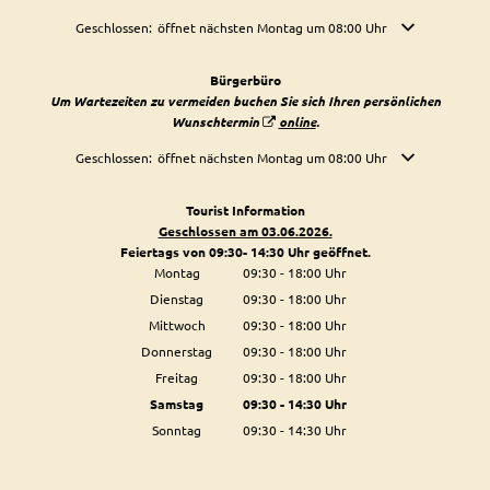
Klicken, um weitere Öffnungs- oder Schließzeiten auszublenden
Geschlossen:
öffnet nächsten Montag um 08:00 Uhr
Bürgerbüro
Um Wartezeiten zu vermeiden buchen Sie sich Ihren persönlichen
Wunschtermin
online
.
Klicken, um weitere Öffnungs- oder Schließzeiten auszublenden
Geschlossen:
öffnet nächsten Montag um 08:00 Uhr
Tourist Information
Geschlossen am 03.06.2026.
Feiertags von 09:30- 14:30 Uhr geöffnet.
Montag
09:30
-
18:00
Uhr
Von 09:30 bis 18:00 Uhr
Dienstag
09:30
-
18:00
Uhr
Von 09:30 bis 18:00 Uhr
Mittwoch
09:30
-
18:00
Uhr
Von 09:30 bis 18:00 Uhr
Donnerstag
09:30
-
18:00
Uhr
Von 09:30 bis 18:00 Uhr
Freitag
09:30
-
18:00
Uhr
Von 09:30 bis 18:00 Uhr
Samstag
09:30
-
14:30
Uhr
Von 09:30 bis 14:30 Uhr
Sonntag
09:30
-
14:30
Uhr
Von 09:30 bis 14:30 Uhr