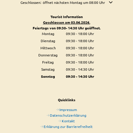
Klicken, um weitere Öffnungs- oder Schließzeiten auszublenden
Geschlossen:
öffnet nächsten Montag um 08:00 Uhr
Tourist Information
Geschlossen am 03.06.2026.
Feiertags von 09:30- 14:30 Uhr geöffnet.
Montag
09:30
-
18:00
Uhr
Von 09:30 bis 18:00 Uhr
Dienstag
09:30
-
18:00
Uhr
Von 09:30 bis 18:00 Uhr
Mittwoch
09:30
-
18:00
Uhr
Von 09:30 bis 18:00 Uhr
Donnerstag
09:30
-
18:00
Uhr
Von 09:30 bis 18:00 Uhr
Freitag
09:30
-
18:00
Uhr
Von 09:30 bis 18:00 Uhr
Samstag
09:30
-
14:30
Uhr
Von 09:30 bis 14:30 Uhr
Sonntag
09:30
-
14:30
Uhr
Von 09:30 bis 14:30 Uhr
Quicklinks
Impressum
Datenschutzerklärung
Kontakt
Erklärung zur Barrierefreiheit