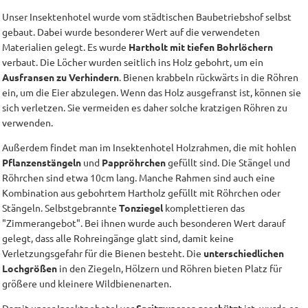
Unser Insektenhotel wurde vom städtischen Baubetriebshof selbst
gebaut. Dabei wurde besonderer Wert auf die verwendeten
Materialien gelegt. Es wurde
Hartholt mit tiefen Bohrlöchern
verbaut. Die Löcher wurden seitlich ins Holz gebohrt, um ein
Ausfransen zu Verhindern
. Bienen krabbeln rückwärts in die Röhren
ein, um die Eier abzulegen. Wenn das Holz ausgefranst ist, können sie
sich verletzen. Sie vermeiden es daher solche kratzigen Röhren zu
verwenden.
Außerdem findet man im Insektenhotel Holzrahmen, die mit hohlen
Pflanzenstängeln
und
Pappröhrchen
gefüllt sind. Die Stängel und
Röhrchen sind etwa 10cm lang. Manche Rahmen sind auch eine
Kombination aus gebohrtem Hartholz gefüllt mit Röhrchen oder
Stängeln. Selbstgebrannte
Tonziegel
komplettieren das
"Zimmerangebot". Bei ihnen wurde auch besonderen Wert darauf
gelegt, dass alle Rohreingänge glatt sind, damit keine
Verletzungsgefahr für die Bienen besteht. Die
unterschiedlichen
Lochgrößen
in den Ziegeln, Hölzern und Röhren bieten Platz für
größere und kleinere Wildbienenarten.