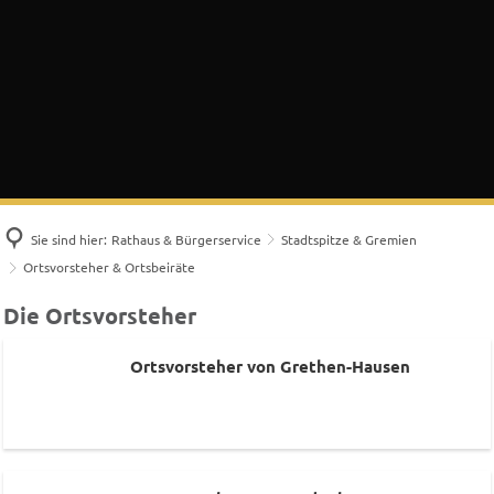
Sie sind hier:
Rathaus & Bürgerservice
Stadtspitze & Gremien
Ortsvorsteher & Ortsbeiräte
Ortsvorsteher
Die Ortsvorsteher
&
Ortsvorsteher von Grethen-Hausen
Ortsbeiräte