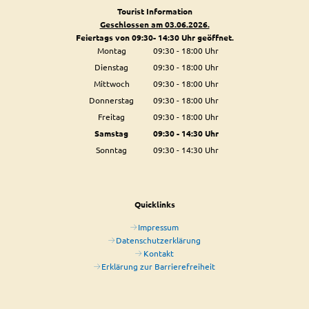
Tourist Information
Geschlossen am 03.06.2026.
Feiertags von 09:30- 14:30 Uhr geöffnet.
Montag
09:30
-
18:00
Uhr
Von 09:30 bis 18:00 Uhr
Dienstag
09:30
-
18:00
Uhr
Von 09:30 bis 18:00 Uhr
Mittwoch
09:30
-
18:00
Uhr
Von 09:30 bis 18:00 Uhr
Donnerstag
09:30
-
18:00
Uhr
Von 09:30 bis 18:00 Uhr
Freitag
09:30
-
18:00
Uhr
Von 09:30 bis 18:00 Uhr
Samstag
09:30
-
14:30
Uhr
Von 09:30 bis 14:30 Uhr
Sonntag
09:30
-
14:30
Uhr
Von 09:30 bis 14:30 Uhr
Quicklinks
Impressum
Datenschutzerklärung
Kontakt
Erklärung zur Barrierefreiheit