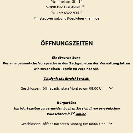
Mannheimer Str. 24
67098
Bad Dürkheim
+49 6322 935-0
stadtverwaltung@bad-duerkheim.de
ÖFFNUNGSZEITEN
Stadtverwaltung
Für eine persönliche Vorsprache in den Sachgebieten der Verwaltung bitten
wir, zuvor einen Termin zu vereinbaren.
Telefonische Erreichbarkeit:
Klicken, um weitere Öffnungs- oder Schließzeiten auszublenden
Geschlossen:
öffnet nächsten Montag um 08:00 Uhr
Bürgerbüro
Um Wartezeiten zu vermeiden buchen Sie sich Ihren persönlichen
Wunschtermin
online
.
Klicken, um weitere Öffnungs- oder Schließzeiten auszublenden
Geschlossen:
öffnet nächsten Montag um 08:00 Uhr