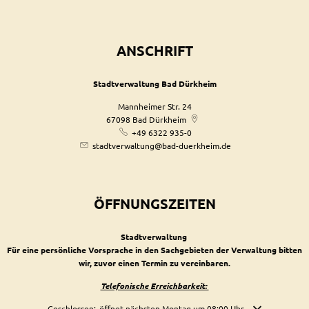
ANSCHRIFT
Stadtverwaltung Bad Dürkheim
Mannheimer Str. 24
67098
Bad Dürkheim
+49 6322 935-0
stadtverwaltung@bad-duerkheim.de
ÖFFNUNGSZEITEN
Stadtverwaltung
Für eine persönliche Vorsprache in den Sachgebieten der Verwaltung bitten
wir, zuvor einen Termin zu vereinbaren.
Telefonische Erreichbarkeit:
Klicken, um weitere Öffnungs- oder Schließzeiten auszublenden
Geschlossen:
öffnet nächsten Montag um 08:00 Uhr