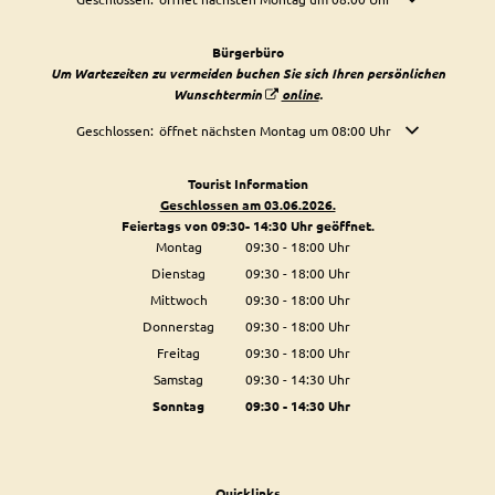
Bürgerbüro
Um Wartezeiten zu vermeiden buchen Sie sich Ihren persönlichen
Wunschtermin
online
.
Klicken, um weitere Öffnungs- oder Schließzeiten auszublenden
Geschlossen:
öffnet nächsten Montag um 08:00 Uhr
Tourist Information
Geschlossen am 03.06.2026.
Feiertags von 09:30- 14:30 Uhr geöffnet.
Montag
09:30
-
18:00
Uhr
Von 09:30 bis 18:00 Uhr
Dienstag
09:30
-
18:00
Uhr
Von 09:30 bis 18:00 Uhr
Mittwoch
09:30
-
18:00
Uhr
Von 09:30 bis 18:00 Uhr
Donnerstag
09:30
-
18:00
Uhr
Von 09:30 bis 18:00 Uhr
Freitag
09:30
-
18:00
Uhr
Von 09:30 bis 18:00 Uhr
Samstag
09:30
-
14:30
Uhr
Von 09:30 bis 14:30 Uhr
Sonntag
09:30
-
14:30
Uhr
Von 09:30 bis 14:30 Uhr
Quicklinks