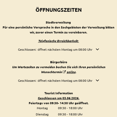
ÖFFNUNGSZEITEN
Stadtverwaltung
Für eine persönliche Vorsprache in den Sachgebieten der Verwaltung bitten
wir, zuvor einen Termin zu vereinbaren.
Telefonische Erreichbarkeit:
Klicken, um weitere Öffnungs- oder Schließzeiten auszublenden
Geschlossen:
öffnet nächsten Montag um 08:00 Uhr
Bürgerbüro
Um Wartezeiten zu vermeiden buchen Sie sich Ihren persönlichen
Wunschtermin
online
.
Klicken, um weitere Öffnungs- oder Schließzeiten auszublenden
Geschlossen:
öffnet nächsten Montag um 08:00 Uhr
Tourist Information
Geschlossen am 03.06.2026.
Feiertags von 09:30- 14:30 Uhr geöffnet.
Montag
09:30
-
18:00
Uhr
Von 09:30 bis 18:00 Uhr
Dienstag
09:30
-
18:00
Uhr