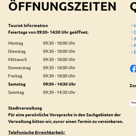
ÖFFNUNGSZEITEN
Tourist Information
Feiertags von 09:30- 14:30 Uhr geöffnet.
D
A
Montag
09:30
-
18:00
Uhr
P
Von 09:30 bis 18:00 Uhr
Dienstag
09:30
-
18:00
Uhr
E
Von 09:30 bis 18:00 Uhr
Mittwoch
09:30
-
18:00
Uhr
Von 09:30 bis 18:00 Uhr
Donnerstag
09:30
-
18:00
Uhr
Von 09:30 bis 18:00 Uhr
Freitag
09:30
-
18:00
Uhr
Von 09:30 bis 18:00 Uhr
Samstag
09:30
-
14:30
Uhr
Zer
Von 09:30 bis 14:30 Uhr
Sonntag
09:30
-
14:30
Uhr
Von 09:30 bis 14:30 Uhr
Stadtverwaltung
Für eine persönliche Vorsprache in den Sachgebieten der
Verwaltung bitten wir, zuvor einen Termin zu vereinbaren.
Telefonische Erreichbarkeit
: