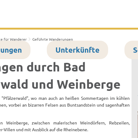
 & Bürgerservice
Lokales & Soziales
K
ce für Wanderer
Geführte Wanderungen
tungen
Unterkünfte
S
gen durch Bad
rwald und Weinberge
 "Pfälzerwald", wo man auch an heißen Sommertagen im kühlen
hen, vorbei an bizarren Felsen aus Buntsandstein und sagenhaften
n Weinberge, zwischen malerischen Weindörfern, Rebzeilen,
Villen und mit Ausblick auf die Rheinebene.