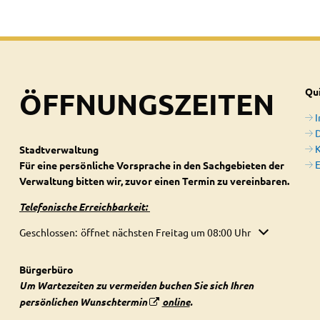
ÖFFNUNGSZEITEN
Qui
D
Stadtverwaltung
E
Für eine persönliche Vorsprache in den Sachgebieten der
Verwaltung bitten wir, zuvor einen Termin zu vereinbaren.
Telefonische Erreichbarkeit:
Klicken, um weitere Öffnungs- oder Schließzeiten auszublenden
Geschlossen:
öffnet nächsten Freitag um 08:00 Uhr
Bürgerbüro
Um Wartezeiten zu vermeiden buchen Sie sich Ihren
persönlichen Wunschtermin
online
.