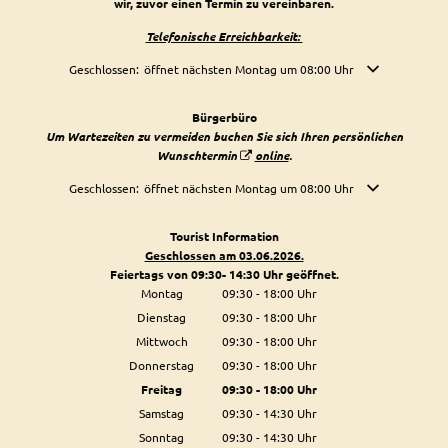
wir, zuvor einen Termin zu vereinbaren.
Telefonische Erreichbarkeit:
Klicken, um weitere Öffnungs- oder Schließzeiten auszublenden
Geschlossen:
öffnet nächsten Montag um 08:00 Uhr
Bürgerbüro
Um Wartezeiten zu vermeiden buchen Sie sich Ihren persönlichen
Wunschtermin
online
.
Klicken, um weitere Öffnungs- oder Schließzeiten auszublenden
Geschlossen:
öffnet nächsten Montag um 08:00 Uhr
Tourist Information
Geschlossen am 03.06.2026.
Feiertags von 09:30- 14:30 Uhr geöffnet.
Montag
09:30
-
18:00
Uhr
Von 09:30 bis 18:00 Uhr
Dienstag
09:30
-
18:00
Uhr
Von 09:30 bis 18:00 Uhr
Mittwoch
09:30
-
18:00
Uhr
Von 09:30 bis 18:00 Uhr
Donnerstag
09:30
-
18:00
Uhr
Von 09:30 bis 18:00 Uhr
Freitag
09:30
-
18:00
Uhr
Von 09:30 bis 18:00 Uhr
Samstag
09:30
-
14:30
Uhr
Von 09:30 bis 14:30 Uhr
Sonntag
09:30
-
14:30
Uhr