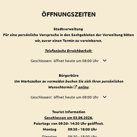
ÖFFNUNGSZEITEN
Stadtverwaltung
Für eine persönliche Vorsprache in den Sachgebieten der Verwaltung bitten
wir, zuvor einen Termin zu vereinbaren.
Telefonische Erreichbarkeit:
Klicken, um weitere Öffnungs- oder Schließzeiten auszublende
Geschlossen:
öffnet heute um 08:00 Uhr
Bürgerbüro
Um Wartezeiten zu vermeiden buchen Sie sich Ihren persönlichen
Wunschtermin
online
.
Klicken, um weitere Öffnungs- oder Schließzeiten auszublende
Geschlossen:
öffnet heute um 08:00 Uhr
Tourist Information
Geschlossen am 03.06.2026.
Feiertags von 09:30- 14:30 Uhr geöffnet.
Montag
09:30
-
18:00
Uhr
Von 09:30 bis 18:00 Uhr
Dienstag
09:30
-
18:00
Uhr