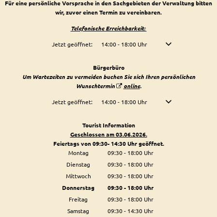
Für eine persönliche Vorsprache in den Sachgebieten der Verwaltung bitten
wir, zuvor einen Termin zu vereinbaren.
Telefonische Erreichbarkeit:
Klicken, um weitere Öffnungs- oder Schließzeiten auszublenden
Jetzt geöffnet:
14:00
-
18:00
Uhr
Von 14:00 bis 18:00 U
Bürgerbüro
Um Wartezeiten zu vermeiden buchen Sie sich Ihren persönlichen
Wunschtermin
online
.
Klicken, um weitere Öffnungs- oder Schließzeiten auszublenden
Jetzt geöffnet:
14:00
-
18:00
Uhr
Von 14:00 bis 18:00 U
Tourist Information
Geschlossen am 03.06.2026.
Feiertags von 09:30- 14:30 Uhr geöffnet.
Montag
09:30
-
18:00
Uhr
Von 09:30 bis 18:00 Uhr
Dienstag
09:30
-
18:00
Uhr
Von 09:30 bis 18:00 Uhr
Mittwoch
09:30
-
18:00
Uhr
Von 09:30 bis 18:00 Uhr
Donnerstag
09:30
-
18:00
Uhr
Von 09:30 bis 18:00 Uhr
Freitag
09:30
-
18:00
Uhr
Von 09:30 bis 18:00 Uhr
Samstag
09:30
-
14:30
Uhr