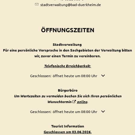
stadtverwaltung@bad-duerkheim.de
ÖFFNUNGSZEITEN
Stadtverwaltung
Für eine persönliche Vorsprache in den Sachgebieten der Verwaltung bitten
wir, zuvor einen Termin zu vereinbaren.
Telefonische Erreichbarkeit:
Klicken, um weitere Öffnungs- oder Schließzeiten auszublende
Geschlossen:
öffnet heute um 08:00 Uhr
Bürgerbüro
Um Wartezeiten zu vermeiden buchen Sie sich Ihren persönlichen
Wunschtermin
online
.
Klicken, um weitere Öffnungs- oder Schließzeiten auszublende
Geschlossen:
öffnet heute um 08:00 Uhr
Tourist Information
Geschlossen am 03.06.2026.