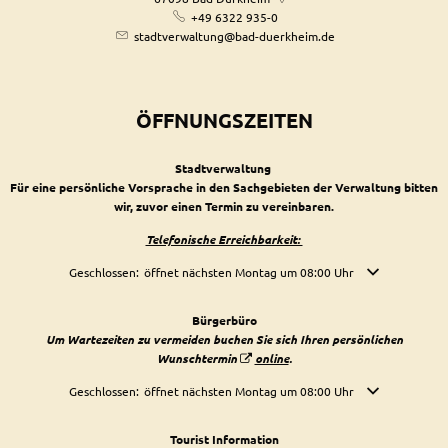
+49 6322 935-0
stadtverwaltung@bad-duerkheim.de
ÖFFNUNGSZEITEN
Stadtverwaltung
Für eine persönliche Vorsprache in den Sachgebieten der Verwaltung bitten
wir, zuvor einen Termin zu vereinbaren.
Telefonische Erreichbarkeit:
Klicken, um weitere Öffnungs- oder Schließzeiten auszublenden
Geschlossen:
öffnet nächsten Montag um 08:00 Uhr
Bürgerbüro
Um Wartezeiten zu vermeiden buchen Sie sich Ihren persönlichen
Wunschtermin
online
.
Klicken, um weitere Öffnungs- oder Schließzeiten auszublenden
Geschlossen:
öffnet nächsten Montag um 08:00 Uhr
Tourist Information