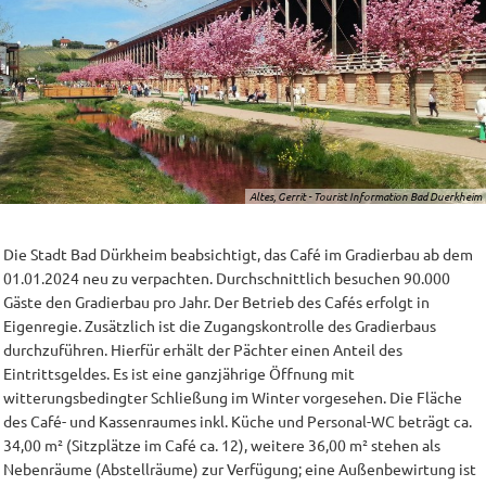
Altes, Gerrit - Tourist Information Bad Duerkheim
Die Stadt Bad Dürkheim beabsichtigt, das Café im Gradierbau ab dem
01.01.2024 neu zu verpachten. Durchschnittlich besuchen 90.000
Gäste den Gradierbau pro Jahr. Der Betrieb des Cafés erfolgt in
Eigenregie. Zusätzlich ist die Zugangskontrolle des Gradierbaus
durchzuführen. Hierfür erhält der Pächter einen Anteil des
Eintrittsgeldes. Es ist eine ganzjährige Öffnung mit
witterungsbedingter Schließung im Winter vorgesehen. Die Fläche
des Café- und Kassenraumes inkl. Küche und Personal-WC beträgt ca.
34,00 m² (Sitzplätze im Café ca. 12), weitere 36,00 m² stehen als
Nebenräume (Abstellräume) zur Verfügung; eine Außenbewirtung ist