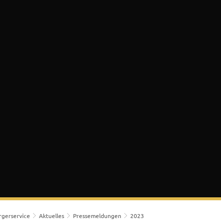
 & Bürgerservice
Lokales & Soziales
K
rgerservice
Aktuelles
Pressemeldungen
2023