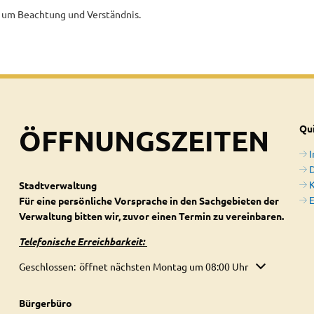
t um Beachtung und Verständnis.
ÖFFNUNGSZEITEN
Qui
D
Stadtverwaltung
E
Für eine persönliche Vorsprache in den Sachgebieten der
Verwaltung bitten wir, zuvor einen Termin zu vereinbaren.
Telefonische Erreichbarkeit:
Klicken, um weitere Öffnungs- oder Schließzeiten auszublenden
Geschlossen:
öffnet nächsten Montag um 08:00 Uhr
Bürgerbüro