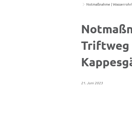
Notmaßnahme | Wasserrohrbr
Notmaßn
Triftweg
Kappesg
21. Juni 2023