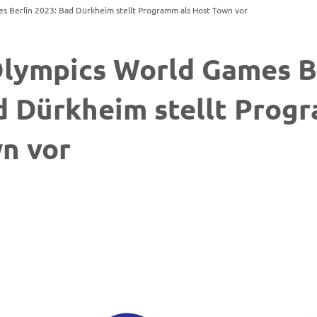
s Berlin 2023: Bad Dürkheim stellt Programm als Host Town vor
Olympics World Games B
d Dürkheim stellt Prog
n vor