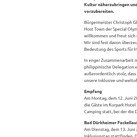
Kultur näherzubringen und
vorzubereiten.
Bürgermeister Christoph Glo
Host Town der Special Olym
willkommen und freut sich
Wir sind fest davon überze
Bedeutung des Sports für M
In enger Zusammenarbeit mi
philippinische Delegation 
außerordentlich stolz, dass
unsere inklusive und welto
Empfang
Am Montag, dem 12. Juni 2
die Gäste im Kurpark Hotel
Camping statt, bei der die 
Bad Dürkheimer Fackellauf
Am Dienstag, dem 13. Juni 
Inklusionstag stattfinden. 