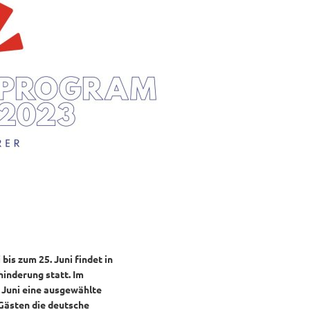
is zum 25. Juni findet in
inderung statt. Im
 Juni eine ausgewählte
 Gästen die deutsche