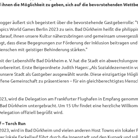
 ihnen die Möglichkeit zu geben, sich auf die bevorstehenden Wettbe
gger äußert sich begeistert über die bevorstehende Gastgeberrolle: "Wi
pics World Games Berlin 2023 zu sein. Bad Dürkheim heißt die philippi
 darauf, ihnen unsere Kultur näherzubringen und gemeinsam unvergess
ugt, dass diese Begegnungen zur Förderung der Inklusion beitragen und
enschen mit geistiger Behinderung stärken."
t der Lebenshilfe Bad Dürkheim e. V. hat die Stadt ein abwechslungsr
vorbereitet. Erste Beigeordnete Judith Hagen: „Als Sozialdezernentin v
 unsere Stadt als Gastgeber ausgewählt wurde. Diese einzigartige Mögli
ffene Gemeinschaft zu präsentieren – für ein gleichberechtigtes Mensch
023, wird die Delegation am Frankfurter Flughafen in Empfang genom
 Bad Dürkheim untergebracht. Um 15 Uhr findet eine herzliche Willko
Delegation offiziell begrüßt wird.
 – Torch Run
2023, wird in Bad Dürkheim und vielen anderen Host Towns ein lokaler 
Der lokale Fackellauf führt durch die Innenstadt und den Kurpark und so