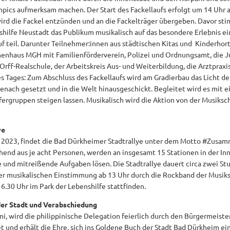
mpics aufmerksam machen. Der Start des Fackellaufs erfolgt um 14 Uhr
ird die Fackel entzünden und an die Fackelträger übergeben. Davor sti
shilfe Neustadt das Publikum musikalisch auf das besondere Erlebnis e
f teil. Darunter Teilnehmer:innen aus städtischen Kitas und Kinderhor
nenhaus MGH mit Familienförderverein, Polizei und Ordnungsamt, die 
Orff-Realschule, der Arbeitskreis Aus- und Weiterbildung, die Arztpraxi
 Tages: Zum Abschluss des Fackellaufs wird am Gradierbau das Licht d
Isenach gesetzt und in die Welt hinausgeschickt. Begleitet wird es mit
ufergruppen steigen lassen. Musikalisch wird die Aktion von der Musiks
ye
 2023, findet die Bad Dürkheimer Stadtrallye unter dem Motto #Zusam
end aus je acht Personen, werden an insgesamt 15 Stationen in der In
ge und mitreißende Aufgaben lösen. Die Stadtrallye dauert circa zwei S
er musikalischen Einstimmung ab 13 Uhr durch die Rockband der Musiks
6.30 Uhr im Park der Lebenshilfe stattfinden.
der Stadt und Verabschiedung
, wird die philippinische Delegation feierlich durch den Bürgermeister
 und erhält die Ehre, sich ins Goldene Buch der Stadt Bad Dürkheim ei