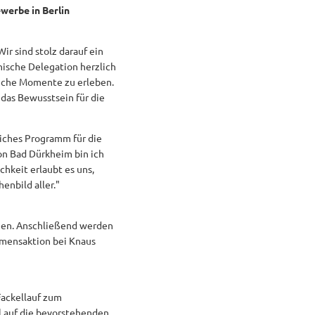
werbe in Berlin
r sind stolz darauf ein
nische Delegation herzlich
liche Momente zu erleben.
 das Bewusstsein für die
eiches Programm für die
on Bad Dürkheim bin ich
chkeit erlaubt es uns,
enbild aller."
men. Anschließend werden
mmensaktion bei Knaus
Fackellauf zum
ll auf die bevorstehenden