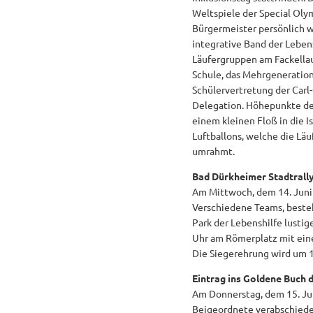
Weltspiele der Special Oly
Bürgermeister persönlich w
integrative Band der Leben
Läufergruppen am Fackellau
Schule, das Mehrgeneratio
Schülervertretung der Carl-
Delegation. Höhepunkte des
einem kleinen Floß in die 
Luftballons, welche die Lä
umrahmt.
Bad Dürkheimer Stadtrall
Am Mittwoch, dem 14. Juni
Verschiedene Teams, besteh
Park der Lebenshilfe lusti
Uhr am Römerplatz mit ein
Die Siegerehrung wird um 1
Eintrag ins Goldene Buch 
Am Donnerstag, dem 15. Juni
Beigeordnete verabschiedet