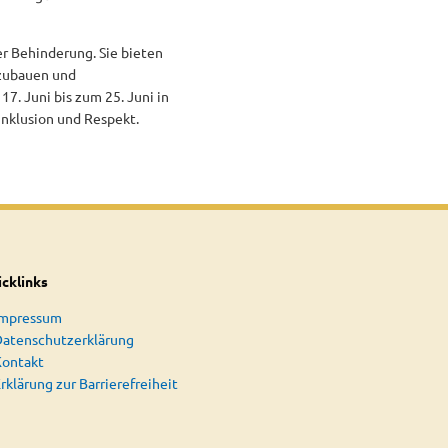
r Behinderung. Sie bieten
fzubauen und
7. Juni bis zum 25. Juni in
 Inklusion und Respekt.
cklinks
Impressum
atenschutzerklärung
Kontakt
rklärung zur Barrierefreiheit