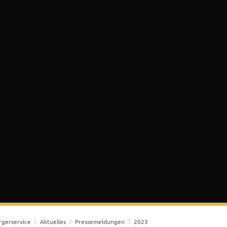
 & Bürgerservice
Lokales & Soziales
K
rgerservice
Aktuelles
Pressemeldungen
2023