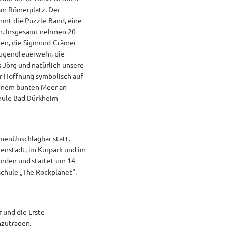
 am Römerplatz. Der
mmt die Puzzle-Band, eine
in. Insgesamt nehmen 20
ten, die Sigmund-Crämer-
Jugendfeuerwehr, die
s Jörg und natürlich unsere
er Hoffnung symbolisch auf
 einem bunten Meer an
chule Bad Dürkheim
menUnschlagbar statt.
nenstadt, im Kurpark und im
tunden und startet um 14
chule „The Rockplanet“.
 und die Erste
nzutragen.