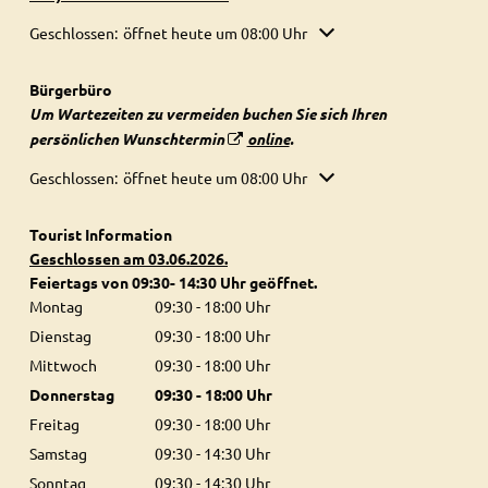
Klicken, um weitere Öffnungs- oder Schließzeiten auszublenden
Geschlossen:
öffnet heute um 08:00 Uhr
Bürgerbüro
Um Wartezeiten zu vermeiden buchen Sie sich Ihren
persönlichen Wunschtermin
online
.
Klicken, um weitere Öffnungs- oder Schließzeiten auszublenden
Geschlossen:
öffnet heute um 08:00 Uhr
Tourist Information
Geschlossen am 03.06.2026.
Feiertags von 09:30- 14:30 Uhr geöffnet.
Montag
09:30
-
18:00
Uhr
Von 09:30 bis 18:00 Uhr
Dienstag
09:30
-
18:00
Uhr
Von 09:30 bis 18:00 Uhr
Mittwoch
09:30
-
18:00
Uhr
Von 09:30 bis 18:00 Uhr
Donnerstag
09:30
-
18:00
Uhr
Von 09:30 bis 18:00 Uhr
Freitag
09:30
-
18:00
Uhr
Von 09:30 bis 18:00 Uhr
Samstag
09:30
-
14:30
Uhr
Von 09:30 bis 14:30 Uhr
Sonntag
09:30
-
14:30
Uhr