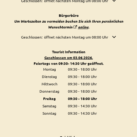
Klicken, um weitere Öffnungs- oder Schließzeiten auszublenden
Geschlossen:
öffnet nächsten Montag um 08:00 Uhr
Bürgerbüro
Um Wartezeiten zu vermeiden buchen Sie sich Ihren persönlichen
Wunschtermin
online
.
Klicken, um weitere Öffnungs- oder Schließzeiten auszublenden
Geschlossen:
öffnet nächsten Montag um 08:00 Uhr
Tourist Information
Geschlossen am 03.06.2026.
Feiertags von 09:30- 14:30 Uhr geöffnet.
Montag
09:30
-
18:00
Uhr
Von 09:30 bis 18:00 Uhr
Dienstag
09:30
-
18:00
Uhr
Von 09:30 bis 18:00 Uhr
Mittwoch
09:30
-
18:00
Uhr
Von 09:30 bis 18:00 Uhr
Donnerstag
09:30
-
18:00
Uhr
Von 09:30 bis 18:00 Uhr
Freitag
09:30
-
18:00
Uhr
Von 09:30 bis 18:00 Uhr
Samstag
09:30
-
14:30
Uhr
Von 09:30 bis 14:30 Uhr
Sonntag
09:30
-
14:30
Uhr
Von 09:30 bis 14:30 Uhr