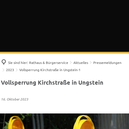
Sie sind hier:
Rathaus & Bürgerservice
Aktuelles
Pressemeldungen
2023
Vollsperrung Kirchstraße in Ungstein-1
Vollsperrung Kirchstraße in Ungstein
16. Oktober 2023