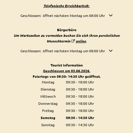
Telefonische Erreichbarkeit:
Klicken, um weitere Öffnungs- oder Schließzeiten auszublenden
Geschlossen:
öffnet nächsten Montag um 08:00 Uhr
Bürgerbüro
Um Wartezeiten zu vermeiden buchen Sie sich Ihren persönlichen
Wunschtermin
online
.
Klicken, um weitere Öffnungs- oder Schließzeiten auszublenden
Geschlossen:
öffnet nächsten Montag um 08:00 Uhr
Tourist Information
Geschlossen am 03.06.2026.
Feiertags von 09:30- 14:30 Uhr geöffnet.
Montag
09:30
-
18:00
Uhr
Von 09:30 bis 18:00 Uhr
Dienstag
09:30
-
18:00
Uhr
Von 09:30 bis 18:00 Uhr
Mittwoch
09:30
-
18:00
Uhr
Von 09:30 bis 18:00 Uhr
Donnerstag
09:30
-
18:00
Uhr
Von 09:30 bis 18:00 Uhr
Freitag
09:30
-
18:00
Uhr
Von 09:30 bis 18:00 Uhr
Samstag
09:30
-
14:30
Uhr
Von 09:30 bis 14:30 Uhr
Sonntag
09:30
-
14:30
Uhr
Von 09:30 bis 14:30 Uhr