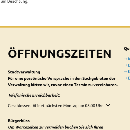
t um Beachtung.
ÖFFNUNGSZEITEN
Qui
D
Stadtverwaltung
E
Für eine persönliche Vorsprache in den Sachgebieten der
Verwaltung bitten wir, zuvor einen Termin zu vereinbaren.
Telefonische Erreichbarkeit:
Klicken, um weitere Öffnungs- oder Schließzeiten auszublenden
Geschlossen:
öffnet nächsten Montag um 08:00 Uhr
Bürgerbüro
Um Wartezeiten zu vermeiden buchen Sie sich Ihren