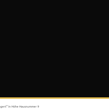
Suchen
ultur & Tourismus
ngert“ in Höhe Hausnummer 9