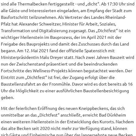
sind alle Thermalbecken fertiggestellt - und „dicht“. Ab 17:30 Uhr sind
alle Gäste und Interessierten eingeladen, am Empfang der Stadt zum
Baufortschritt teilzunehmen. Als Vertreter des Landes Rheinland-
Pfalz hat Alexander Schweitzer, Minister für Arbeit, Soziales,
Transformation und Digitalisierung zugesagt. Das „Dichtfest“ ist ein
wichtiger Meilenstein im Bauprozess, der im April 2021 mit der
Freigabe des Bauprojekts und damit des Zuschusses durch das Land
begann. Am 12. Mai 2021 fand der offizielle Spatenstich mit
Ministerpräsidentin Malu Dreyer statt. Nach zwei Jahren Bauzeit wird
nun der Zwischenstand präsentiert und die beeindruckenden
Fortschritte des Wellness-Projekts können begutachtet werden. Der
Eintritt zum „Dichtfest“ ist frei, der Zugang erfolgt über die
Baustellenzufahrt an der Fronmühle. Davor wird es dort bereits ab 16
Uhr die Möglichkeit zu einer ausführlichen Baustellenbesichtigung
geben.
Mit der feierlichen Eröffnung des neuen Kneippbeckens, das sich
unmittelbar an das „Dichtfest“ anschließt, erreicht Bad Dürkheim
einen weiteren Meilenstein in der Entwicklung des Kurorts. Nachdem
das alte Becken seit 2020 nicht mehr zur Verfügung stand, können
sich Gäste und Einheimische nun über das langersehnte neue Becken