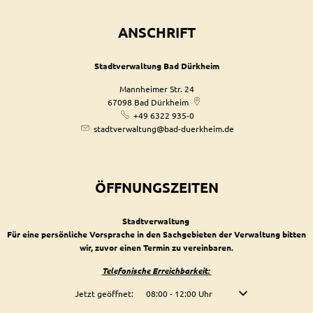
ANSCHRIFT
Stadtverwaltung Bad Dürkheim
Mannheimer Str. 24
67098
Bad Dürkheim
+49 6322 935-0
stadtverwaltung@bad-duerkheim.de
ÖFFNUNGSZEITEN
Stadtverwaltung
Für eine persönliche Vorsprache in den Sachgebieten der Verwaltung bitten
wir, zuvor einen Termin zu vereinbaren.
Telefonische Erreichbarkeit:
Klicken, um weitere Öffnungs- oder Schließzeiten auszublenden
Jetzt geöffnet:
08:00
-
12:00
Uhr
Von 08:00 bis 12:00 U