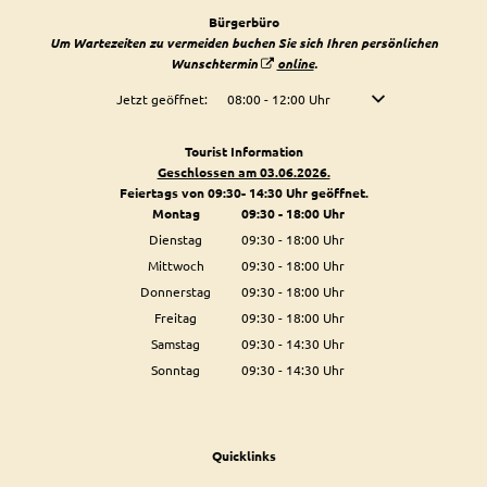
Bürgerbüro
Um Wartezeiten zu vermeiden buchen Sie sich Ihren persönlichen
Wunschtermin
online
.
Klicken, um weitere Öffnungs- oder Schließzeiten auszublenden
Jetzt geöffnet:
08:00
-
12:00
Uhr
Von 08:00 bis 12:00 U
Tourist Information
Geschlossen am 03.06.2026.
Feiertags von 09:30- 14:30 Uhr geöffnet.
Montag
09:30
-
18:00
Uhr
Von 09:30 bis 18:00 Uhr
Dienstag
09:30
-
18:00
Uhr
Von 09:30 bis 18:00 Uhr
Mittwoch
09:30
-
18:00
Uhr
Von 09:30 bis 18:00 Uhr
Donnerstag
09:30
-
18:00
Uhr
Von 09:30 bis 18:00 Uhr
Freitag
09:30
-
18:00
Uhr
Von 09:30 bis 18:00 Uhr
Samstag
09:30
-
14:30
Uhr
Von 09:30 bis 14:30 Uhr
Sonntag
09:30
-
14:30
Uhr
Von 09:30 bis 14:30 Uhr
Quicklinks