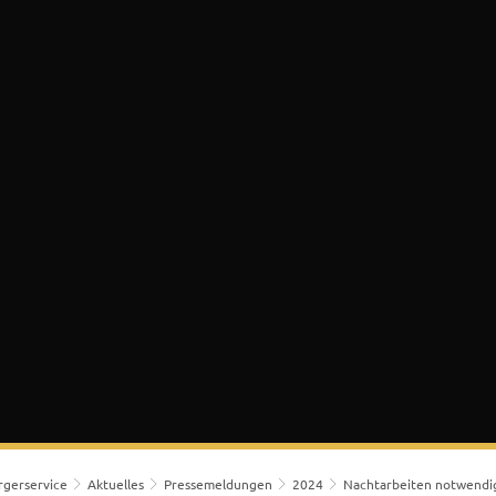
 & Bürgerservice
Lokales & Soziales
K
rgerservice
Aktuelles
Pressemeldungen
2024
Nachtarbeiten notwendi