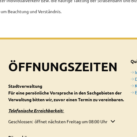
hter Individualverkehr bzw. die häufige Taktung der Straßenbahn und Bu
t um Beachtung und Verständnis.
ÖFFNUNGSZEITEN
Qui
D
Stadtverwaltung
E
Für eine persönliche Vorsprache in den Sachgebieten der
Verwaltung bitten wir, zuvor einen Termin zu vereinbaren.
Telefonische Erreichbarkeit:
Klicken, um weitere Öffnungs- oder Schließzeiten auszublenden
Geschlossen:
öffnet nächsten Freitag um 08:00 Uhr