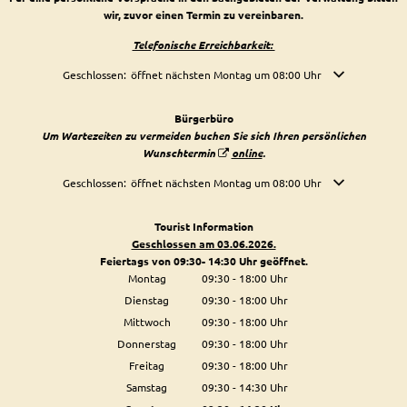
wir, zuvor einen Termin zu vereinbaren.
Telefonische Erreichbarkeit:
Klicken, um weitere Öffnungs- oder Schließzeiten auszublenden
Geschlossen:
öffnet nächsten Montag um 08:00 Uhr
Bürgerbüro
Um Wartezeiten zu vermeiden buchen Sie sich Ihren persönlichen
Wunschtermin
online
.
Klicken, um weitere Öffnungs- oder Schließzeiten auszublenden
Geschlossen:
öffnet nächsten Montag um 08:00 Uhr
Tourist Information
Geschlossen am 03.06.2026.
Feiertags von 09:30- 14:30 Uhr geöffnet.
Montag
09:30
-
18:00
Uhr
Von 09:30 bis 18:00 Uhr
Dienstag
09:30
-
18:00
Uhr
Von 09:30 bis 18:00 Uhr
Mittwoch
09:30
-
18:00
Uhr
Von 09:30 bis 18:00 Uhr
Donnerstag
09:30
-
18:00
Uhr
Von 09:30 bis 18:00 Uhr
Freitag
09:30
-
18:00
Uhr
Von 09:30 bis 18:00 Uhr
Samstag
09:30
-
14:30
Uhr
Von 09:30 bis 14:30 Uhr