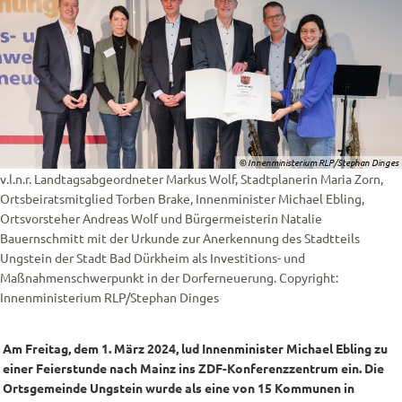
© Innenministerium RLP/Stephan Dinges
v.l.n.r. Landtagsabgeordneter Markus Wolf, Stadtplanerin Maria Zorn,
Ortsbeiratsmitglied Torben Brake, Innenminister Michael Ebling,
Ortsvorsteher Andreas Wolf und Bürgermeisterin Natalie
Bauernschmitt mit der Urkunde zur Anerkennung des Stadtteils
Ungstein der Stadt Bad Dürkheim als Investitions- und
Maßnahmenschwerpunkt in der Dorferneuerung. Copyright:
Innenministerium RLP/Stephan Dinges
Am Freitag, dem 1. März 2024, lud Innenminister Michael Ebling zu
einer Feierstunde nach Mainz ins ZDF-Konferenzzentrum ein. Die
Ortsgemeinde Ungstein wurde als eine von 15 Kommunen in