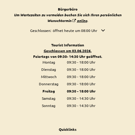
Bürgerbüro
Um Wartezeiten zu vermeiden buchen Sie sich Ihren persönlichen
Wunschtermin
online
.
Klicken, um weitere Öffnungs- oder Schließzeiten auszublende
Geschlossen:
öffnet heute um 08:00 Uhr
Tourist Information
Geschlossen am 03.06.2026.
Feiertags von 09:30- 14:30 Uhr geöffnet.
Montag
09:30
-
18:00
Uhr
Von 09:30 bis 18:00 Uhr
Dienstag
09:30
-
18:00
Uhr
Von 09:30 bis 18:00 Uhr
Mittwoch
09:30
-
18:00
Uhr
Von 09:30 bis 18:00 Uhr
Donnerstag
09:30
-
18:00
Uhr
Von 09:30 bis 18:00 Uhr
Freitag
09:30
-
18:00
Uhr
Von 09:30 bis 18:00 Uhr
Samstag
09:30
-
14:30
Uhr
Von 09:30 bis 14:30 Uhr
Sonntag
09:30
-
14:30
Uhr
Von 09:30 bis 14:30 Uhr
Quicklinks