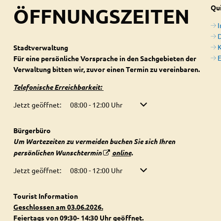
ÖFFNUNGSZEITEN
Qui
D
Stadtverwaltung
E
Für eine persönliche Vorsprache in den Sachgebieten der
Verwaltung bitten wir, zuvor einen Termin zu vereinbaren.
Telefonische Erreichbarkeit:
Klicken, um weitere Öffnungs- oder Schließzeiten auszublenden
Jetzt geöffnet:
08:00
-
12:00
Uhr
Von 08:00 bis 12:00 Uhr
Bürgerbüro
Um Wartezeiten zu vermeiden buchen Sie sich Ihren
persönlichen Wunschtermin
online
.
Klicken, um weitere Öffnungs- oder Schließzeiten auszublenden
Jetzt geöffnet:
08:00
-
12:00
Uhr
Von 08:00 bis 12:00 Uhr
Tourist Information
Geschlossen am 03.06.2026.
Feiertags von 09:30- 14:30 Uhr geöffnet.