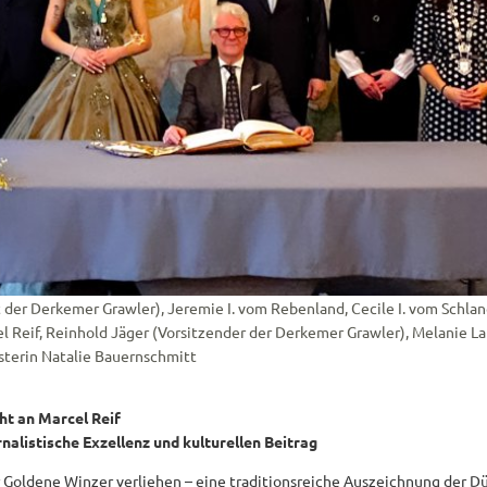
nt der Derkemer Grawler), Jeremie I. vom Rebenland, Cecile I. vom Schla
l Reif, Reinhold Jäger (Vorsitzender der Derkemer Grawler), Melanie 
terin Natalie Bauernschmitt
ht an Marcel Reif
nalistische Exzellenz und kulturellen Beitrag
 Goldene Winzer verliehen – eine traditionsreiche Auszeichnung der D