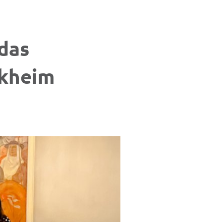
 das
rkheim