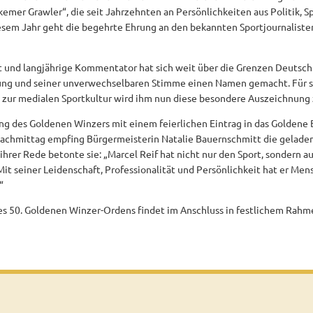
emer Grawler“, die seit Jahrzehnten an Persönlichkeiten aus Politik, S
iesem Jahr geht die begehrte Ehrung an den bekannten Sportjournalis
 und langjährige Kommentator hat sich weit über die Grenzen Deutschl
tung und seiner unverwechselbaren Stimme einen Namen gemacht. Für 
g zur medialen Sportkultur wird ihm nun diese besondere Auszeichnung 
hung des Goldenen Winzers mit einem feierlichen Eintrag in das Goldene
chmittag empfing Bürgermeisterin Natalie Bauernschmitt die gelade
 ihrer Rede betonte sie: „Marcel Reif hat nicht nur den Sport, sondern 
t seiner Leidenschaft, Professionalität und Persönlichkeit hat er Mens
“
des 50. Goldenen Winzer-Ordens findet im Anschluss in festlichem Rahm