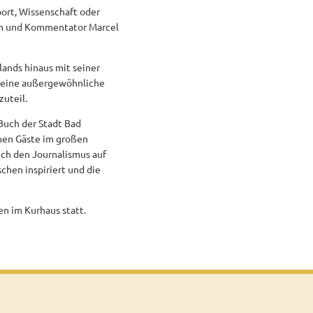
port, Wissenschaft oder
ten und Kommentator Marcel
ands hinaus mit seiner
seine außergewöhnliche
zuteil.
 Buch der Stadt Bad
nen Gäste im großen
auch den Journalismus auf
chen inspiriert und die
en im Kurhaus statt.