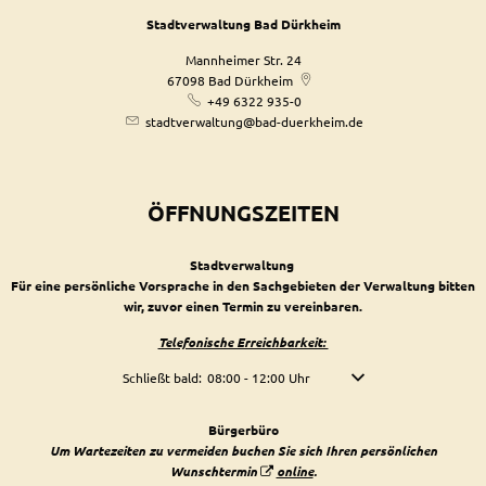
Stadtverwaltung Bad Dürkheim
Mannheimer Str. 24
67098
Bad Dürkheim
+49 6322 935-0
stadtverwaltung@bad-duerkheim.de
ÖFFNUNGSZEITEN
Stadtverwaltung
Für eine persönliche Vorsprache in den Sachgebieten der Verwaltung bitten
wir, zuvor einen Termin zu vereinbaren.
Telefonische Erreichbarkeit:
Klicken, um weitere Öffnungs- oder Schließzeiten auszublen
Schließt bald:
08:00
-
12:00
Uhr
Von 08:00 bis 12:00 Uhr
Bürgerbüro
Um Wartezeiten zu vermeiden buchen Sie sich Ihren persönlichen
Wunschtermin
online
.