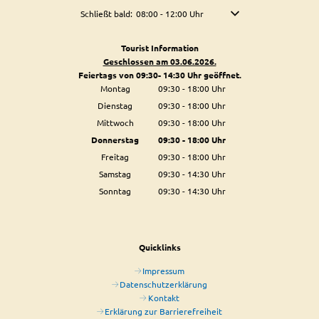
Klicken, um weitere Öffnungs- oder Schließzeiten auszublen
Schließt bald:
08:00
-
12:00
Uhr
Von 08:00 bis 12:00 Uhr
Tourist Information
Geschlossen am 03.06.2026.
Feiertags von 09:30- 14:30 Uhr geöffnet.
Montag
09:30
-
18:00
Uhr
Von 09:30 bis 18:00 Uhr
Dienstag
09:30
-
18:00
Uhr
Von 09:30 bis 18:00 Uhr
Mittwoch
09:30
-
18:00
Uhr
Von 09:30 bis 18:00 Uhr
Donnerstag
09:30
-
18:00
Uhr
Von 09:30 bis 18:00 Uhr
Freitag
09:30
-
18:00
Uhr
Von 09:30 bis 18:00 Uhr
Samstag
09:30
-
14:30
Uhr
Von 09:30 bis 14:30 Uhr
Sonntag
09:30
-
14:30
Uhr
Von 09:30 bis 14:30 Uhr
Quicklinks
Impressum
Datenschutzerklärung
Kontakt
Erklärung zur Barrierefreiheit