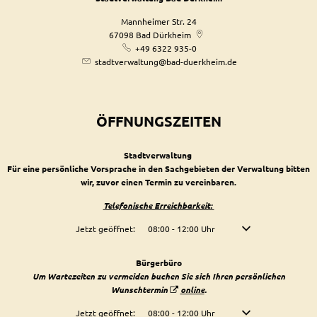
Mannheimer Str. 24
67098
Bad Dürkheim
+49 6322 935-0
stadtverwaltung@bad-duerkheim.de
ÖFFNUNGSZEITEN
Stadtverwaltung
Für eine persönliche Vorsprache in den Sachgebieten der Verwaltung bitten
wir, zuvor einen Termin zu vereinbaren.
Telefonische Erreichbarkeit:
Klicken, um weitere Öffnungs- oder Schließzeiten auszublenden
Jetzt geöffnet:
08:00
-
12:00
Uhr
Von 08:00 bis 12:00 U
Bürgerbüro
Um Wartezeiten zu vermeiden buchen Sie sich Ihren persönlichen
Wunschtermin
online
.
Klicken, um weitere Öffnungs- oder Schließzeiten auszublenden
Jetzt geöffnet:
08:00
-
12:00
Uhr
Von 08:00 bis 12:00 U