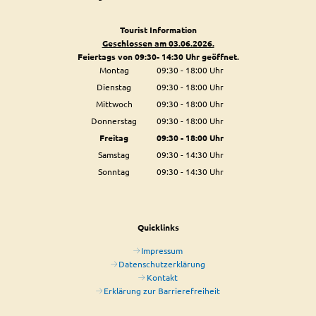
Tourist Information
Geschlossen am 03.06.2026.
Feiertags von 09:30- 14:30 Uhr geöffnet.
Montag
09:30
-
18:00
Uhr
Von 09:30 bis 18:00 Uhr
Dienstag
09:30
-
18:00
Uhr
Von 09:30 bis 18:00 Uhr
Mittwoch
09:30
-
18:00
Uhr
Von 09:30 bis 18:00 Uhr
Donnerstag
09:30
-
18:00
Uhr
Von 09:30 bis 18:00 Uhr
Freitag
09:30
-
18:00
Uhr
Von 09:30 bis 18:00 Uhr
Samstag
09:30
-
14:30
Uhr
Von 09:30 bis 14:30 Uhr
Sonntag
09:30
-
14:30
Uhr
Von 09:30 bis 14:30 Uhr
Quicklinks
Impressum
Datenschutzerklärung
Kontakt
Erklärung zur Barrierefreiheit