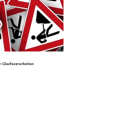
on
Glasfaserarbeiten