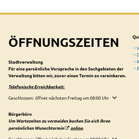
ÖFFNUNGSZEITEN
Qui
D
Stadtverwaltung
E
Für eine persönliche Vorsprache in den Sachgebieten der
Verwaltung bitten wir, zuvor einen Termin zu vereinbaren.
Telefonische Erreichbarkeit:
Klicken, um weitere Öffnungs- oder Schließzeiten auszublenden
Geschlossen:
öffnet nächsten Freitag um 08:00 Uhr
Bürgerbüro
Um Wartezeiten zu vermeiden buchen Sie sich Ihren
persönlichen Wunschtermin
online
.
Klicken, um weitere Öffnungs- oder Schließzeiten auszublenden
Geschlossen:
öffnet nächsten Freitag um 08:00 Uhr