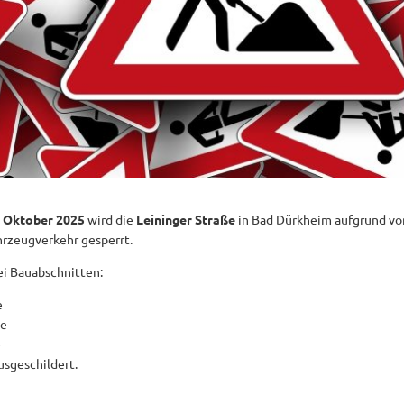
4. Oktober 2025
wird die
Leininger Straße
in Bad Dürkheim aufgrund v
hrzeugverkehr gesperrt.
ei Bauabschnitten:
e
ße
e
sgeschildert.