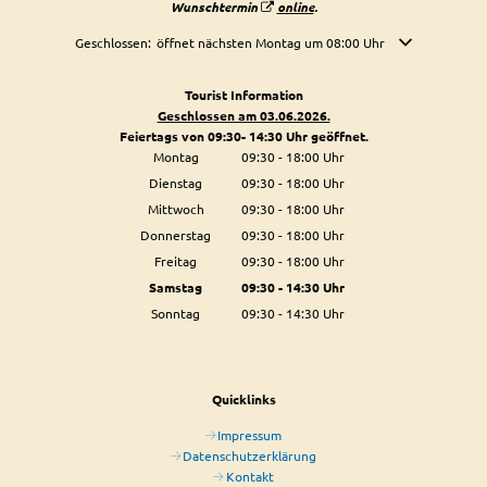
Wunschtermin
online
.
Klicken, um weitere Öffnungs- oder Schließzeiten auszublenden
Geschlossen:
öffnet nächsten Montag um 08:00 Uhr
Tourist Information
Geschlossen am 03.06.2026.
Feiertags von 09:30- 14:30 Uhr geöffnet.
Montag
09:30
-
18:00
Uhr
Von 09:30 bis 18:00 Uhr
Dienstag
09:30
-
18:00
Uhr
Von 09:30 bis 18:00 Uhr
Mittwoch
09:30
-
18:00
Uhr
Von 09:30 bis 18:00 Uhr
Donnerstag
09:30
-
18:00
Uhr
Von 09:30 bis 18:00 Uhr
Freitag
09:30
-
18:00
Uhr
Von 09:30 bis 18:00 Uhr
Samstag
09:30
-
14:30
Uhr
Von 09:30 bis 14:30 Uhr
Sonntag
09:30
-
14:30
Uhr
Von 09:30 bis 14:30 Uhr
Quicklinks
Impressum
Datenschutzerklärung
Kontakt