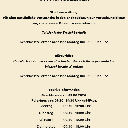
Stadtverwaltung
Für eine persönliche Vorsprache in den Sachgebieten der Verwaltung bitten
wir, zuvor einen Termin zu vereinbaren.
Telefonische Erreichbarkeit:
Klicken, um weitere Öffnungs- oder Schließzeiten auszublenden
Geschlossen:
öffnet nächsten Montag um 08:00 Uhr
Bürgerbüro
Um Wartezeiten zu vermeiden buchen Sie sich Ihren persönlichen
Wunschtermin
online
.
Klicken, um weitere Öffnungs- oder Schließzeiten auszublenden
Geschlossen:
öffnet nächsten Montag um 08:00 Uhr
Tourist Information
Geschlossen am 03.06.2026.
Feiertags von 09:30- 14:30 Uhr geöffnet.
Montag
09:30
-
18:00
Uhr
Von 09:30 bis 18:00 Uhr
Dienstag
09:30
-
18:00
Uhr
Von 09:30 bis 18:00 Uhr
Mittwoch
09:30
-
18:00
Uhr
Von 09:30 bis 18:00 Uhr
Donnerstag
09:30
-
18:00
Uhr